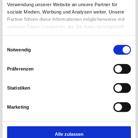
Unterstützung gebraucht wird, hilft Ralf 
Verwendung unserer Website an unsere Partner für
immer wieder weiter – manchmal mit 
soziale Medien, Werbung und Analysen weiter. Unsere
Maschinen, manchmal mit Erfahrung 
Partner führen diese Informationen möglicherweise mit
und manchmal auch einfach mit einer 
weiteren Daten zusammen, die Sie ihnen bereitgestellt
Lösung, auf die man selbst nicht 
haben oder die sie im Rahmen Ihrer Nutzung der Dienste
gekommen wäre.
gesammelt haben.
Einwilligungsauswahl
Notwendig
Und natürlich läuft solche 
Nachbarschaftshilfe bei uns nicht ganz 
Präferenzen
ohne Gegenleistung. Die 
offizielle Hof-
Währung
 dafür sind meistens ein paar 
gut gekühlte 
Bierkästen
 – besonders 
Statistiken
dann, wenn wieder einmal eine 
Situation gerettet wurde, die man 
Marketing
vorher vielleicht ein kleines bisschen 
unterschätzt hatte.
Alle zulassen
Neben all der Arbeit gibt es aber auch 