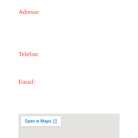
Adresse:
Happy-Kids e.V.
In der Grüün 2
64397 Modautal
Telefon:
Corinna: +49 171 4815966
Email:
verein@happy-kids.org