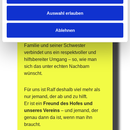
die schönen Momente: Im Sommer 
sitzt man ab und zu gemeinsam am 
Auswahl erlauben
Tisch, erzählt Geschichten, lacht über 
die letzten „Rettungsaktionen“ und 
Ablehnen
genießt einfach die gute 
Nachbarschaft. Auch mit seiner 
Familie und seiner Schwester 
verbindet uns ein respektvoller und 
hilfsbereiter Umgang – so, wie man 
sich das unter echten Nachbarn 
wünscht.
Für uns ist Ralf deshalb viel mehr als 
nur jemand, der ab und zu hilft.
Er ist ein 
Freund des Hofes und 
unseres Vereins
 – und jemand, der 
genau dann da ist, wenn man ihn 
braucht.