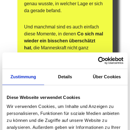
genau wusste, in welcher Lage er sich 
da gerade befand.
Und manchmal sind es auch einfach 
diese Momente, in denen 
Co sich mal 
wieder ein bisschen überschätzt 
hat
, die Manneskraft nicht ganz 
ausreicht oder man schlicht jemanden 
braucht, der 
mit dem Traktor 
umgehen kann, wenn es wirklich 
drauf ankommt
. Genau dann ist de 
Zustimmung
Details
Über Cookies
Mauli da – und rettet nicht selten „Co 
mit Ihrem kleinen grünen Traktor 
Namens Schorschi“ und seinem 
Diese Webseite verwendet Cookies
Fahrer den sprichwörtlichen Hintern.
Wir verwenden Cookies, um Inhalte und Anzeigen zu
personalisieren, Funktionen für soziale Medien anbieten
Auch wenn beim Futter einmal etwas 
zu können und die Zugriffe auf unsere Website zu
knapp wird oder bei der Ernte 
analysieren. Außerdem geben wir Informationen zu Ihrer