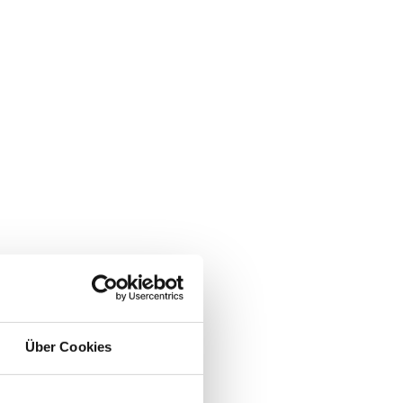
schenken.
n liegen.
eines Schützlings 
ntreffen besuchen 
seite
.
Über Cookies