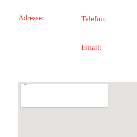
Adresse:
Telefon:
Happy-Kids e.V.
Corinna: +49 171 481
In der Grüün 2
64397 Modautal
Email:
verein@happy-kids.or