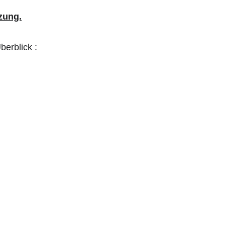
zung.
berblick :
 5,00 € möglich.
t), darf der erste 