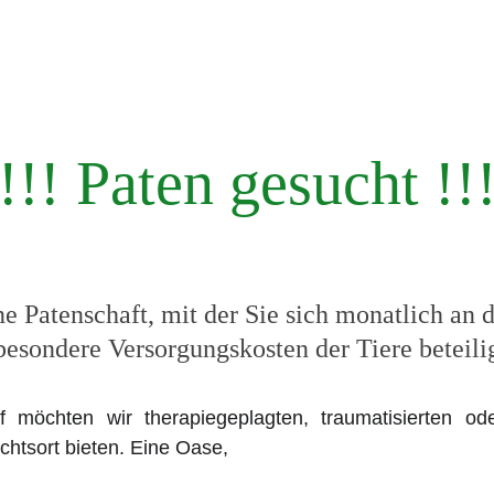
ppy Kids :-) e.V.
Kinder-Tier-Oase
Termine
Kon
!!! Paten gesucht !!
ne Patenschaft, mit der Sie sich monatlich an
besondere Versorgungskosten der Tiere beteili
 möchten wir therapiegeplagten, traumatisierten ode
chtsort bieten. Eine Oase,