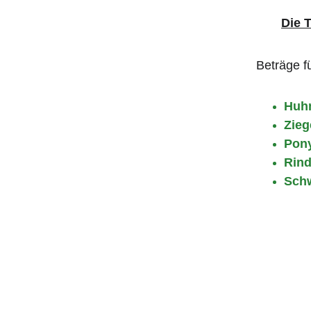
Die 
Beträge f
Huh
Zieg
Pony
Rind
Sch
Teilpatenschaft
Falls ein Tier noc