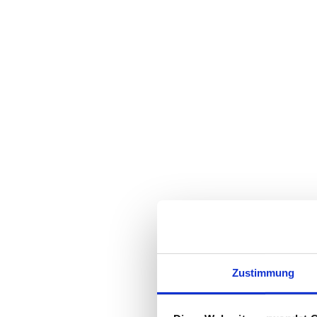
​Du kann
Ein wund
​Als Dank bekomms
und Du kannst dei
Termin
Zustimmung