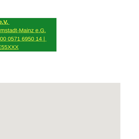
.V. 
mstadt-Mainz e.G.
0 0571 6950 14 | 
E55XXX