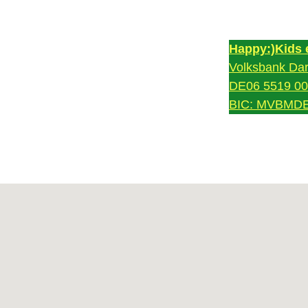
Happy:)Kids e
Volksbank Dar
5966
DE06 5519 000
BIC: MVBMD
g