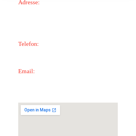
Adresse:
Happy-Kids e.V.
In der Grüün 2
64397 Modautal
Telefon:
Corinna: +49 171 4815966
Email:
verein@happy-kids.org