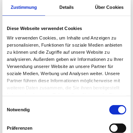
Familie Simmermacher ist immer 
Zustimmung
Details
Über Cookies
Verlass.
Diese gegenseitige Hilfe, das 
unkomplizierte Miteinander und 
Diese Webseite verwendet Cookies
der Zusammenhalt zeigen, wie 
Wir verwenden Cookies, um Inhalte und Anzeigen zu
wertvoll eine starke Nachbarschaft 
personalisieren, Funktionen für soziale Medien anbieten
auf dem Land ist. Genau solche 
zu können und die Zugriffe auf unsere Website zu
Menschen machen unsere Region 
analysieren. Außerdem geben wir Informationen zu Ihrer
besonders.
Verwendung unserer Website an unsere Partner für
soziale Medien, Werbung und Analysen weiter. Unsere
Partner führen diese Informationen möglicherweise mit
Vielen Dank für eure 
weiteren Daten zusammen, die Sie ihnen bereitgestellt
Hilfsbereitschaft, eure 
haben oder die sie im Rahmen Ihrer Nutzung der Dienste
Großzügigkeit und die vielen 
gesammelt haben.
Einwilligungsauswahl
gemeinsamen Einsätze.
Notwendig
Mehr über den Hottenbacher Hof 
Präferenzen
und die Familie Simmermacher: