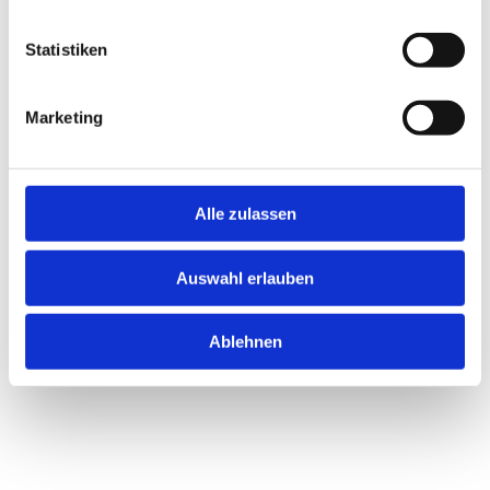
https://hottenbacher-hof.de
Statistiken
Marketing
Alle zulassen
Auswahl erlauben
Kontakt
Ablehnen