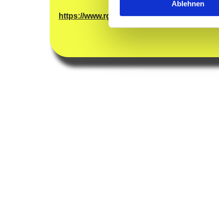
Ablehnen
https://www.rgs-seipp.de/web/ueber-uns/