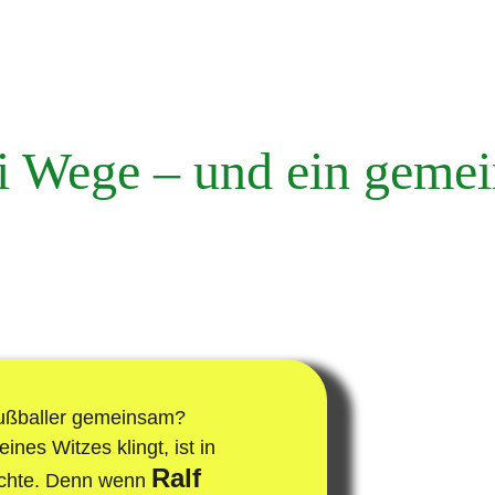
ppy Kids :-) e.V.
Kinder-Tier-Oase
Termine
Kon
i Wege – und ein geme
Fußballer gemeinsam?
nes Witzes klingt, ist in 
Ralf 
ichte. Denn wenn 