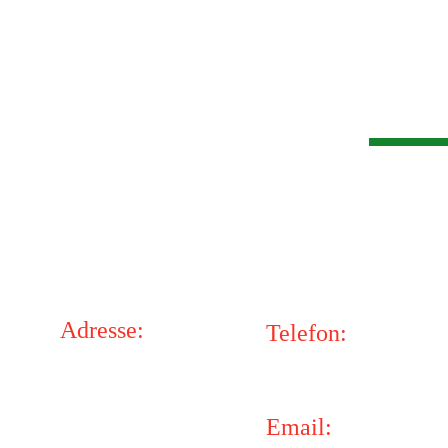
Adresse:
Telefon:
Happy-Kids e.V.
Corinna: +49 171 481
In der Grüün 2
64397 Modautal
Email: