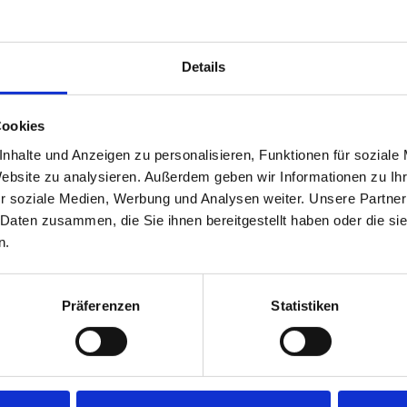
sationstalent und einem starken 
zubringen – und dabei gleichzeitig 
Details
ds bereits zum zweiten Mal über 
n.
 Doch hinter dieser Unterstützung 
Cookies
 Ideen, Leidenschaft und die 
nhalte und Anzeigen zu personalisieren, Funktionen für soziale
d anderen zu helfen.
Website zu analysieren. Außerdem geben wir Informationen zu I
r soziale Medien, Werbung und Analysen weiter. Unsere Partner
e gemeinsame Aktion.
 Daten zusammen, die Sie ihnen bereitgestellt haben oder die s
ft und ihre Überzeugung, dass man 
n.
Präferenzen
Statistiken
, Ralf, Bernd und Toni.
p/
-710918135/?originalSubdomain=de