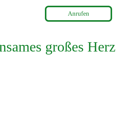
Anrufen
takt
insames großes Herz