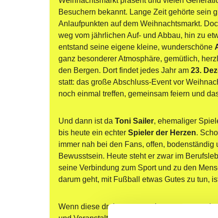
Weihnachtsmarkt präsent und vielen Generat
Besuchern bekannt. Lange Zeit gehörte sein gr
Anlaufpunkten auf dem Weihnachtsmarkt. Doch
weg vom jährlichen Auf- und Abbau, hin zu e
entstand seine eigene kleine, wunderschöne 
ganz besonderer Atmosphäre, gemütlich, herzl
den Bergen. Dort findet jedes Jahr am 
23. De
statt: das große Abschluss-Event vor Weihnac
noch einmal treffen, gemeinsam feiern und das
Und dann ist da 
Toni Sailer
, ehemaliger Spiel
bis heute ein echter 
Spieler der Herzen
. Scho
immer nah bei den Fans, offen, bodenständig 
Bewusstsein. Heute steht er zwar im Berufsle
seine Verbindung zum Sport und zu den Mensc
darum geht, mit Fußball etwas Gutes zu tun, is
Wenn diese drei zusammenkommen, entstehen