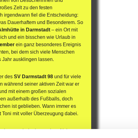
ionen von Besucherinnen und 
oßes Zelt zu den festen 
 irgendwann fiel die Entscheidung: 
twas Dauerhaftem und Besonderem. So 
Almhütte in Darmstadt
 – ein Ort mit 
ich und ein bisschen wie Urlaub in 
zember
 ein ganz besonderes Ereignis 
hten, bei dem sich viele Menschen 
 Jahr ausklingen lassen.
er des 
SV Darmstadt 98
 und für viele 
n während seiner aktiven Zeit war er 
und mit einem großen sozialen 
ben außerhalb des Fußballs, doch 
hen ist geblieben. Wann immer es 
t Toni mit voller Überzeugung dabei.
 immer wieder besondere Aktionen 