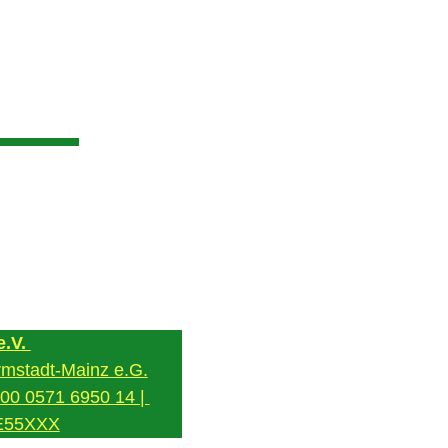
.V. 
mstadt-Mainz e.G.
0 0571 6950 14 | 
E55XXX