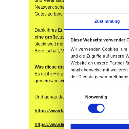
und Veranstaltungen. Mit viel Herzblut, Organi
Netzwerk schaffen sie es, Menschen zusammen
Gutes zu bewirken.
Zustimmung
Dank ihres Engagements durfte sich 
Happy Ki
eine große, zweckgebundene Spende freue
Diese Webseite verwendet 
steckt weit mehr als eine Summe: Es sind Zeit,
Wir verwenden Cookies, um I
Bereitschaft, Verantwortung zu übernehmen un
und die Zugriffe auf unsere 
Website an unsere Partner fü
Was diese drei verbindet, ist mehr als ein
möglicherweise mit weiteren
Es ist ihr Herz für Menschen, ihre Freundscha
der Dienste gesammelt habe
gemeinsam wirklich etwas bewegen kann.
Einwilligungsauswahl
Notwendig
Und genau dafür sagen wir von Herzen: 
Danke
https://www.facebook.com/salmimbisspopu
https://www.linkedin.com/in/marco-sailer