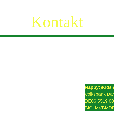
Kontakt
Happy:)Kids e
Volksbank Dar
5966
DE06 5519 000
BIC: MVBMD